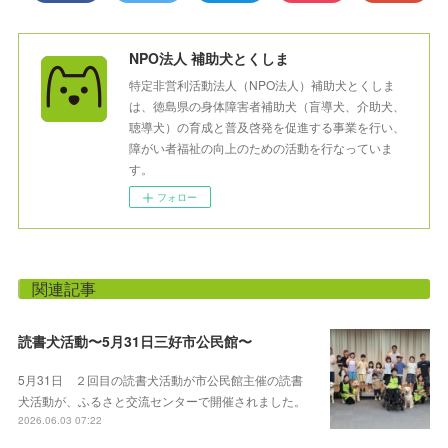
NPO法人 補助犬とくしま
特定非営利活動法人（NPO法人）補助犬とくしま
は、徳島県の身体障害者補助犬（盲導犬、介助犬、
聴導犬）の育成と普及啓発を促進する事業を行い、
障がい者福祉の向上のための活動を行なっていま
す。
フォロー
関連記事
読書犬活動〜5月31日三好市公民館〜
5月31日 ２回目の読書犬活動が市公民館主催の読書
犬活動が、ふるさと交流センターで開催されました。
2026.06.03 07:22