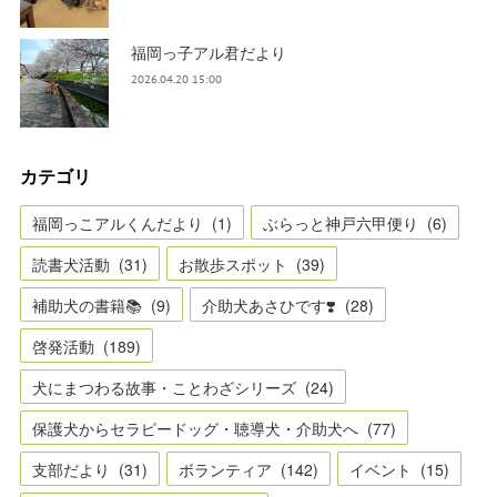
福岡っ子アル君だより
2026.04.20 15:00
カテゴリ
福岡っこアルくんだより
(
1
)
ぶらっと神戸六甲便り
(
6
)
読書犬活動
(
31
)
お散歩スポット
(
39
)
補助犬の書籍📚
(
9
)
介助犬あさひです❣️
(
28
)
啓発活動
(
189
)
犬にまつわる故事・ことわざシリーズ
(
24
)
保護犬からセラピードッグ・聴導犬・介助犬へ
(
77
)
支部だより
(
31
)
ボランティア
(
142
)
イベント
(
15
)