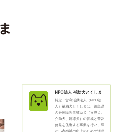
NPO法人 補助犬とくしま
特定非営利活動法人（NPO法
人）補助犬とくしまは、徳島県
の身体障害者補助犬（盲導犬、
介助犬、聴導犬）の育成と普及
啓発を促進する事業を行い、障
がい者福祉の向上のための活動