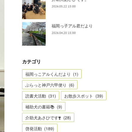
2026.05.22 15:00
福岡っ子アル君だより
2026.04.20 15:00
カテゴリ
福岡っこアルくんだより
(
1
)
ぶらっと神戸六甲便り
(
6
)
読書犬活動
(
31
)
お散歩スポット
(
39
)
補助犬の書籍📚
(
9
)
介助犬あさひです❣️
(
28
)
啓発活動
(
189
)