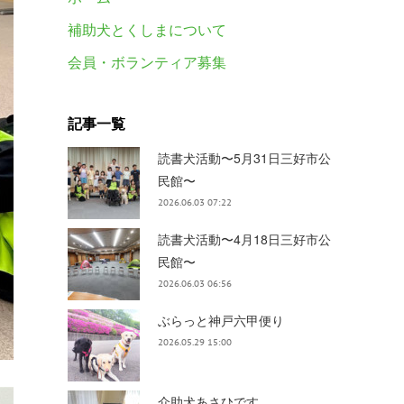
補助犬とくしまについて
会員・ボランティア募集
記事一覧
読書犬活動〜5月31日三好市公
民館〜
2026.06.03 07:22
読書犬活動〜4月18日三好市公
民館〜
2026.06.03 06:56
ぶらっと神戸六甲便り
2026.05.29 15:00
介助犬あさひです。