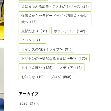
犬にまつわる故事・ことわざシリーズ
(
24
)
保護犬からセラピードッグ・聴導犬・介助
犬へ
(
77
)
支部だより
(
31
)
ボランティア
(
142
)
イベント
(
15
)
ライナスのNice！ライフ🐾
(
91
)
トリトンの〜徒然なるままに〜🐕🐾
(
170
)
トキさんぽ🐾
(
125
)
メディア
(
15
)
お知らせ
(
10
)
ブログ
(
508
)
アーカイブ
2026
(
21
)