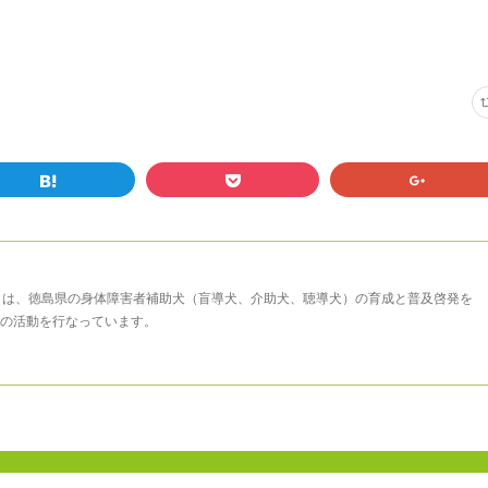
まは、徳島県の身体障害者補助犬（盲導犬、介助犬、聴導犬）の育成と普及啓発を
の活動を行なっています。