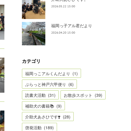
2026.05.22 15:00
福岡っ子アル君だより
2026.04.20 15:00
カテゴリ
福岡っこアルくんだより
(
1
)
ぶらっと神戸六甲便り
(
6
)
読書犬活動
(
31
)
お散歩スポット
(
39
)
補助犬の書籍📚
(
9
)
介助犬あさひです❣️
(
28
)
啓発活動
(
189
)