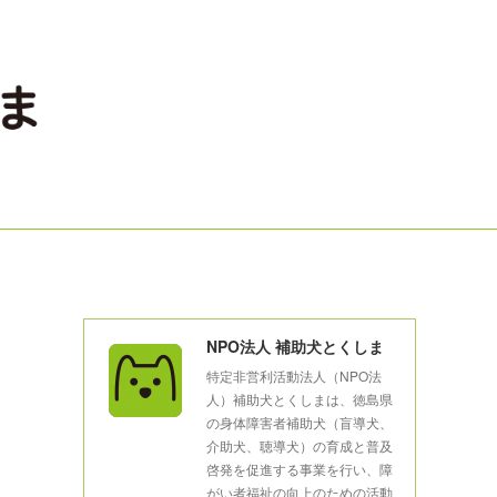
NPO法人 補助犬とくしま
特定非営利活動法人（NPO法
人）補助犬とくしまは、徳島県
の身体障害者補助犬（盲導犬、
介助犬、聴導犬）の育成と普及
啓発を促進する事業を行い、障
がい者福祉の向上のための活動