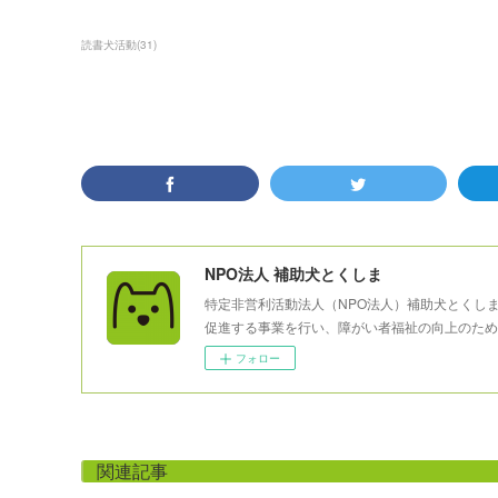
読書犬活動
(
31
)
NPO法人 補助犬とくしま
特定非営利活動法人（NPO法人）補助犬とくし
促進する事業を行い、障がい者福祉の向上のため
フォロー
関連記事