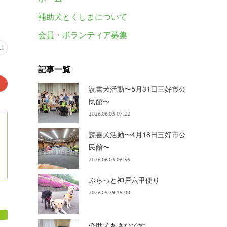
補助犬とくしまについて
会員・ボランティア募集
記事一覧
読書犬活動〜5月31日三好市公
民館〜
2026.06.03 07:22
読書犬活動〜4月18日三好市公
民館〜
2026.06.03 06:56
ぶらっと神戸六甲便り
2026.05.29 15:00
介助犬あさひです。