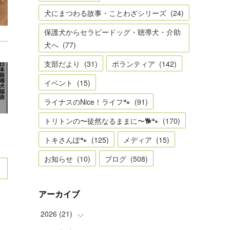
犬にまつわる故事・ことわざシリーズ
(
24
)
保護犬からセラピードッグ・聴導犬・介助
犬へ
(
77
)
支部だより
(
31
)
ボランティア
(
142
)
イベント
(
15
)
ライナスのNice！ライフ🐾
(
91
)
トリトンの〜徒然なるままに〜🐕🐾
(
170
)
トキさんぽ🐾
(
125
)
メディア
(
15
)
お知らせ
(
10
)
ブログ
(
508
)
アーカイブ
2026
(
21
)