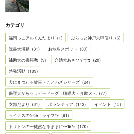
カテゴリ
福岡っこアルくんだより
(
1
)
ぶらっと神戸六甲便り
(
6
)
読書犬活動
(
31
)
お散歩スポット
(
39
)
補助犬の書籍📚
(
9
)
介助犬あさひです❣️
(
28
)
啓発活動
(
189
)
犬にまつわる故事・ことわざシリーズ
(
24
)
保護犬からセラピードッグ・聴導犬・介助犬へ
(
77
)
支部だより
(
31
)
ボランティア
(
142
)
イベント
(
15
)
ライナスのNice！ライフ🐾
(
91
)
トリトンの〜徒然なるままに〜🐕🐾
(
170
)