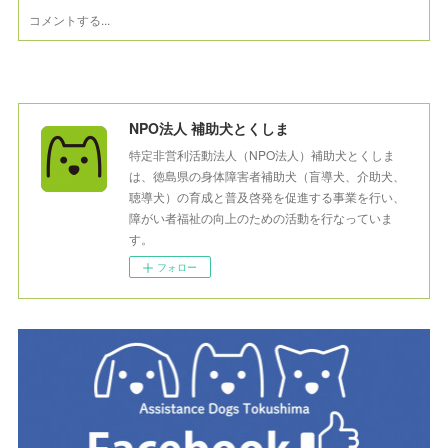
NPO法人 補助犬とくしま
特定非営利活動法人（NPO法人）補助犬とくしま
は、徳島県の身体障害者補助犬（盲導犬、介助犬、
聴導犬）の育成と普及啓発を促進する事業を行い、
障がい者福祉の向上のための活動を行なっていま
す。
フォロー