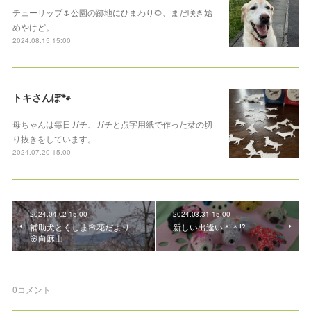
チューリップ🌷公園の跡地にひまわり🌻、まだ咲き始
めやけど。
2024.08.15 15:00
トキさんぽ🐾
母ちゃんは毎日ガチ、ガチと点字用紙で作った栞の切
り抜きをしています。
2024.07.20 15:00
2024.04.02 15:00
2024.03.31 15:00
補助犬とくしま🌸花だより
新しい出逢い＊＊⁉︎
🌸向麻山
0
コメント