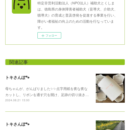
特定非営利活動法人（NPO法人）補助犬とくしま
は、徳島県の身体障害者補助犬（盲導犬、介助犬、
聴導犬）の育成と普及啓発を促進する事業を行い、
障がい者福祉の向上のための活動を行なっていま
す。
フォロー
関連記事
トキさんぽ🐾
母ちゃんが、がんばりました✨✨点字用紙を夜な夜な
カットし、リボンを通す穴を開け、足跡の切り抜き…
2024.08.21 15:00
トキさんぽ🐾