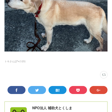
トキさんぽ🐾
(
125
)
NPO法人 補助犬とくしま