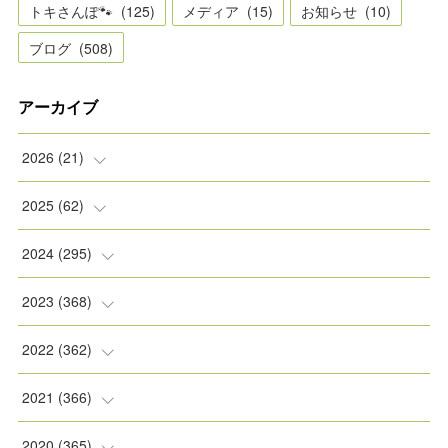
トキさんぽ🐾
(
125
)
メディア
(
15
)
お知らせ
(
10
)
ブログ
(
508
)
アーカイブ
2026
(
21
)
(
2
)
2025
(
62
)
(
2
)
(
8
)
2024
(
295
)
(
2
)
(
5
)
(
8
)
2023
(
368
)
(
5
)
(
9
)
(
11
)
(
31
)
2022
(
362
)
(
3
)
(
1
)
(
11
)
(
30
)
(
30
)
2021
(
366
)
(
7
)
(
1
)
(
22
)
(
31
)
(
30
)
(
31
)
2020
(
365
)