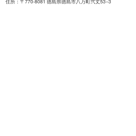
住所：〒770-8081 徳島県徳島市八万町弐丈53−3