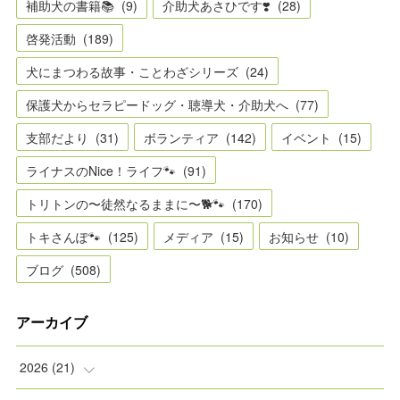
補助犬の書籍📚
(
9
)
介助犬あさひです❣️
(
28
)
啓発活動
(
189
)
犬にまつわる故事・ことわざシリーズ
(
24
)
保護犬からセラピードッグ・聴導犬・介助犬へ
(
77
)
支部だより
(
31
)
ボランティア
(
142
)
イベント
(
15
)
ライナスのNice！ライフ🐾
(
91
)
トリトンの〜徒然なるままに〜🐕🐾
(
170
)
トキさんぽ🐾
(
125
)
メディア
(
15
)
お知らせ
(
10
)
ブログ
(
508
)
アーカイブ
2026
(
21
)