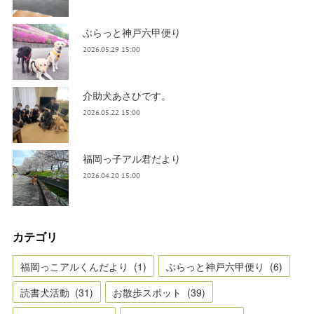
ぶらっと神戸六甲便り
2026.05.29 15:00
介助犬あさひです。
2026.05.22 15:00
福岡っ子アル君だより
2026.04.20 15:00
カテゴリ
福岡っこアルくんだより
(
1
)
ぶらっと神戸六甲便り
(
6
)
読書犬活動
(
31
)
お散歩スポット
(
39
)