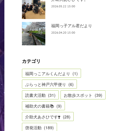
2026.05.22 15:00
福岡っ子アル君だより
2026.04.20 15:00
カテゴリ
福岡っこアルくんだより
(
1
)
ぶらっと神戸六甲便り
(
6
)
読書犬活動
(
31
)
お散歩スポット
(
39
)
補助犬の書籍📚
(
9
)
介助犬あさひです❣️
(
28
)
啓発活動
(
189
)