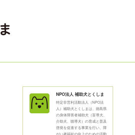
NPO法人 補助犬とくしま
特定非営利活動法人（NPO法
人）補助犬とくしまは、徳島県
の身体障害者補助犬（盲導犬、
介助犬、聴導犬）の育成と普及
啓発を促進する事業を行い、障
がい者福祉の向上のための活動