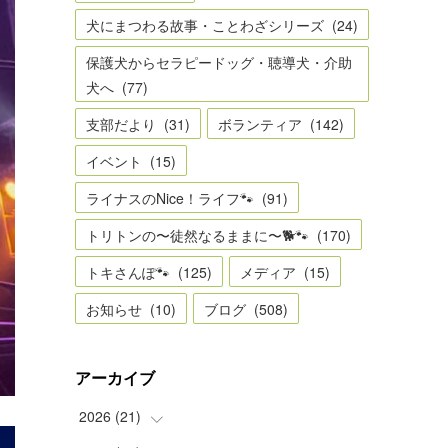
犬にまつわる故事・ことわざシリーズ
(
24
)
保護犬からセラピードッグ・聴導犬・介助
犬へ
(
77
)
支部だより
(
31
)
ボランティア
(
142
)
イベント
(
15
)
ライナスのNice！ライフ🐾
(
91
)
トリトンの〜徒然なるままに〜🐕🐾
(
170
)
トキさんぽ🐾
(
125
)
メディア
(
15
)
お知らせ
(
10
)
ブログ
(
508
)
アーカイブ
2026
(
21
)