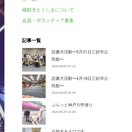
補助犬とくしまについて
会員・ボランティア募集
記事一覧
読書犬活動〜5月31日三好市公
民館〜
2026.06.03 07:22
読書犬活動〜4月18日三好市公
民館〜
2026.06.03 06:56
ぶらっと神戸六甲便り
2026.05.29 15:00
介助犬あさひです。