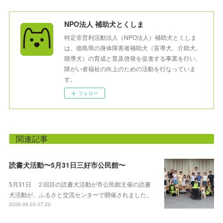
NPO法人 補助犬とくしま
特定非営利活動法人（NPO法人）補助犬とくしま
は、徳島県の身体障害者補助犬（盲導犬、介助犬、
聴導犬）の育成と普及啓発を促進する事業を行い、
障がい者福祉の向上のための活動を行なっていま
す。
フォロー
関連記事
読書犬活動〜5月31日三好市公民館〜
5月31日 ２回目の読書犬活動が市公民館主催の読書
犬活動が、ふるさと交流センターで開催されました。
2026.06.03 07:22