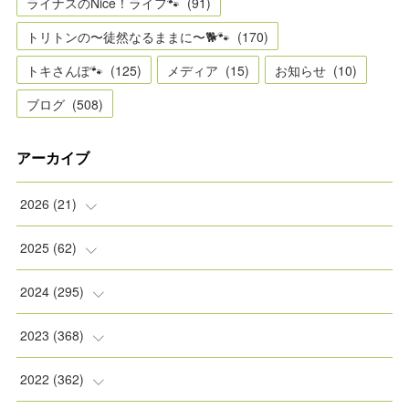
ライナスのNice！ライフ🐾
(
91
)
トリトンの〜徒然なるままに〜🐕🐾
(
170
)
トキさんぽ🐾
(
125
)
メディア
(
15
)
お知らせ
(
10
)
ブログ
(
508
)
アーカイブ
2026
(
21
)
(
2
)
2025
(
62
)
(
2
)
(
8
)
2024
(
295
)
(
2
)
(
5
)
(
8
)
2023
(
368
)
(
5
)
(
9
)
(
11
)
(
31
)
2022
(
362
)