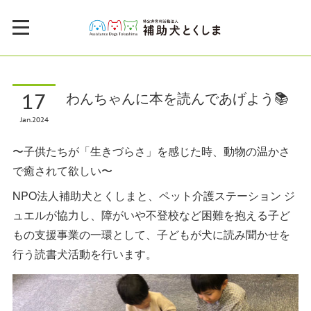
17
わんちゃんに本を読んであげよう📚
Jan
2024
〜子供たちが「生きづらさ」を感じた時、動物の温かさ
で癒されて欲しい〜
NPO法人補助犬とくしまと、ペット介護ステーション ジ
ュエルが協力し、障がいや不登校など困難を抱える子ど
もの支援事業の一環として、子どもが犬に読み聞かせを
行う読書犬活動を行います。