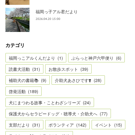
福岡っ子アル君だより
2026.04.20 15:00
カテゴリ
福岡っこアルくんだより
(
1
)
ぶらっと神戸六甲便り
(
6
)
読書犬活動
(
31
)
お散歩スポット
(
39
)
補助犬の書籍📚
(
9
)
介助犬あさひです❣️
(
28
)
啓発活動
(
189
)
犬にまつわる故事・ことわざシリーズ
(
24
)
保護犬からセラピードッグ・聴導犬・介助犬へ
(
77
)
支部だより
(
31
)
ボランティア
(
142
)
イベント
(
15
)