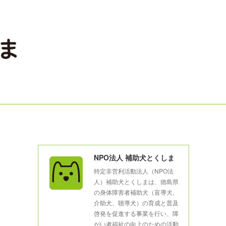
NPO法人 補助犬とくしま
特定非営利活動法人（NPO法
人）補助犬とくしまは、徳島県
の身体障害者補助犬（盲導犬、
介助犬、聴導犬）の育成と普及
啓発を促進する事業を行い、障
がい者福祉の向上のための活動