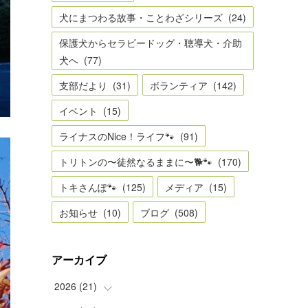
犬にまつわる故事・ことわざシリーズ
(
24
)
保護犬からセラピードッグ・聴導犬・介助
犬へ
(
77
)
支部だより
(
31
)
ボランティア
(
142
)
イベント
(
15
)
ライナスのNice！ライフ🐾
(
91
)
トリトンの〜徒然なるままに〜🐕🐾
(
170
)
トキさんぽ🐾
(
125
)
メディア
(
15
)
お知らせ
(
10
)
ブログ
(
508
)
アーカイブ
2026
(
21
)