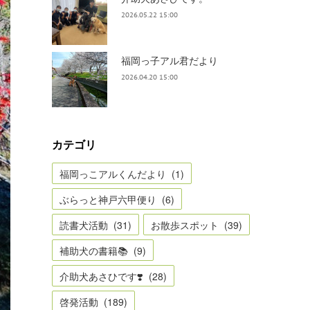
2026.05.22 15:00
福岡っ子アル君だより
2026.04.20 15:00
カテゴリ
福岡っこアルくんだより
(
1
)
ぶらっと神戸六甲便り
(
6
)
読書犬活動
(
31
)
お散歩スポット
(
39
)
補助犬の書籍📚
(
9
)
介助犬あさひです❣️
(
28
)
啓発活動
(
189
)