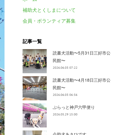
補助犬とくしまについて
会員・ボランティア募集
記事一覧
読書犬活動〜5月31日三好市公
民館〜
2026.06.03 07:22
読書犬活動〜4月18日三好市公
民館〜
2026.06.03 06:56
ぶらっと神戸六甲便り
2026.05.29 15:00
介助犬あさひです。