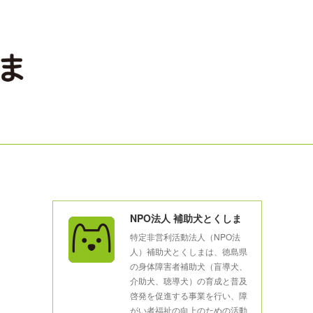
NPO法人 補助犬とくしま
特定非営利活動法人（NPO法
人）補助犬とくしまは、徳島県
の身体障害者補助犬（盲導犬、
介助犬、聴導犬）の育成と普及
啓発を促進する事業を行い、障
がい者福祉の向上のための活動