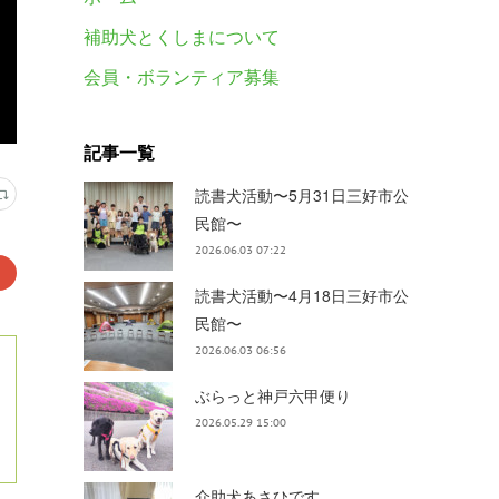
補助犬とくしまについて
会員・ボランティア募集
記事一覧
読書犬活動〜5月31日三好市公
民館〜
2026.06.03 07:22
読書犬活動〜4月18日三好市公
民館〜
2026.06.03 06:56
ぶらっと神戸六甲便り
2026.05.29 15:00
介助犬あさひです。