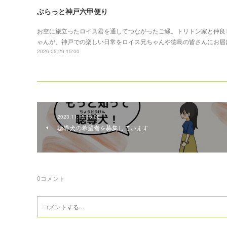
ぶらっと神戸六甲便り
お空に旅立ったロイス君を通してつながったご縁。トリトン家と仲良
ゃんが、神戸での楽しい日常をロイス兄ちゃんや徳島の皆さんにお届
2026.05.29 15:00
2023.11.15 15:00
聴導犬の希望者を募集しています
0
コメント