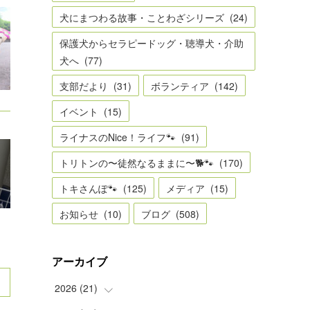
犬にまつわる故事・ことわざシリーズ
(
24
)
保護犬からセラピードッグ・聴導犬・介助
犬へ
(
77
)
支部だより
(
31
)
ボランティア
(
142
)
イベント
(
15
)
ライナスのNice！ライフ🐾
(
91
)
トリトンの〜徒然なるままに〜🐕🐾
(
170
)
トキさんぽ🐾
(
125
)
メディア
(
15
)
お知らせ
(
10
)
ブログ
(
508
)
アーカイブ
2026
(
21
)