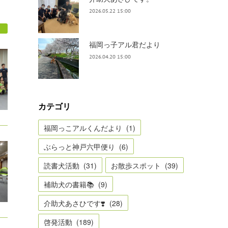
2026.05.22 15:00
福岡っ子アル君だより
2026.04.20 15:00
カテゴリ
福岡っこアルくんだより
(
1
)
ぶらっと神戸六甲便り
(
6
)
読書犬活動
(
31
)
お散歩スポット
(
39
)
補助犬の書籍📚
(
9
)
介助犬あさひです❣️
(
28
)
啓発活動
(
189
)