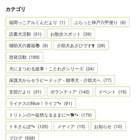
カテゴリ
福岡っこアルくんだより
(
1
)
ぶらっと神戸六甲便り
(
6
)
読書犬活動
(
31
)
お散歩スポット
(
39
)
補助犬の書籍📚
(
9
)
介助犬あさひです❣️
(
28
)
啓発活動
(
189
)
犬にまつわる故事・ことわざシリーズ
(
24
)
保護犬からセラピードッグ・聴導犬・介助犬へ
(
77
)
支部だより
(
31
)
ボランティア
(
142
)
イベント
(
15
)
ライナスのNice！ライフ🐾
(
91
)
トリトンの〜徒然なるままに〜🐕🐾
(
170
)
トキさんぽ🐾
(
125
)
メディア
(
15
)
お知らせ
(
10
)
ブログ
(
508
)