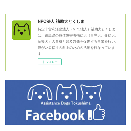
NPO法人 補助犬とくしま
特定非営利活動法人（NPO法人）補助犬とくしま
は、徳島県の身体障害者補助犬（盲導犬、介助犬、
聴導犬）の育成と普及啓発を促進する事業を行い、
障がい者福祉の向上のための活動を行なっていま
す。
フォロー