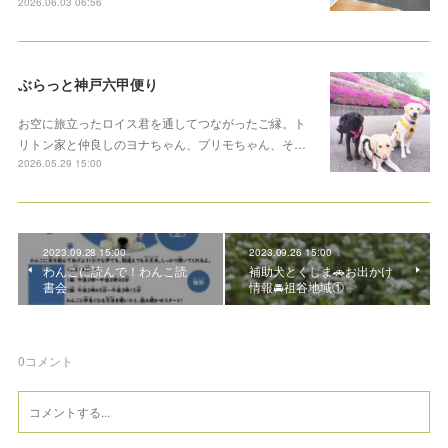
2026.06.03 06:56
ぶらっと神戸六甲便り
お空に旅立ったロイス君を通してつながったご縁。ト
リトン家と仲良しのヨナちゃん、プリモちゃん、そ…
2026.05.29 15:00
2023.09.28 15:00
2023.09.26 15:00
わんこに読んで！わんこ読
補助犬とくしま🚗お出かけ
書会
情報🚘祖谷地域①
0
コメント