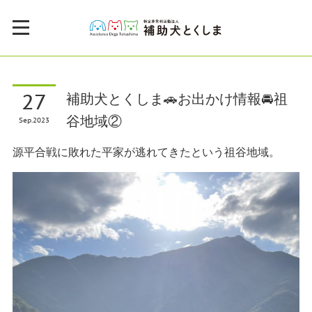
27
補助犬とくしま🚗お出かけ情報🚘祖
谷地域②
Sep
2023
源平合戦に敗れた平家が逃れてきたという祖谷地域。