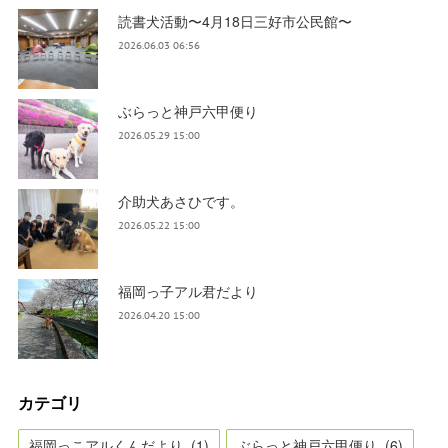
読書犬活動〜4月18日三好市公民館〜
2026.06.03 06:56
ぶらっと神戸六甲便り
2026.05.29 15:00
介助犬あさひです。
2026.05.22 15:00
福岡っ子アル君だより
2026.04.20 15:00
カテゴリ
福岡っこアルくんだより
(
1
)
ぶらっと神戸六甲便り
(
6
)