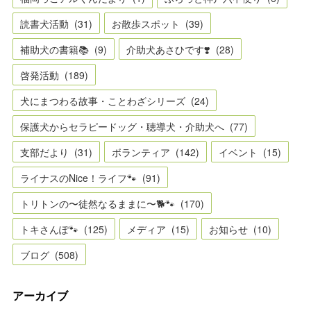
読書犬活動
(
31
)
お散歩スポット
(
39
)
補助犬の書籍📚
(
9
)
介助犬あさひです❣️
(
28
)
啓発活動
(
189
)
犬にまつわる故事・ことわざシリーズ
(
24
)
保護犬からセラピードッグ・聴導犬・介助犬へ
(
77
)
支部だより
(
31
)
ボランティア
(
142
)
イベント
(
15
)
ライナスのNice！ライフ🐾
(
91
)
トリトンの〜徒然なるままに〜🐕🐾
(
170
)
トキさんぽ🐾
(
125
)
メディア
(
15
)
お知らせ
(
10
)
ブログ
(
508
)
アーカイブ