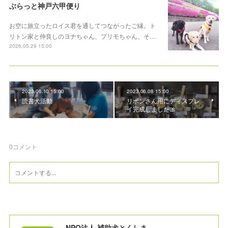
ぶらっと神戸六甲便り
お空に旅立ったロイス君を通してつながったご縁。ト
リトン家と仲良しのヨナちゃん、プリモちゃん、そ…
2026.05.29 15:00
2023.06.10 15:00
2023.06.08 15:00
読書犬活動
リボンさん用にディスプレ
イ完成しました🎀
0
コメント
NPO法人 補助犬とくしま