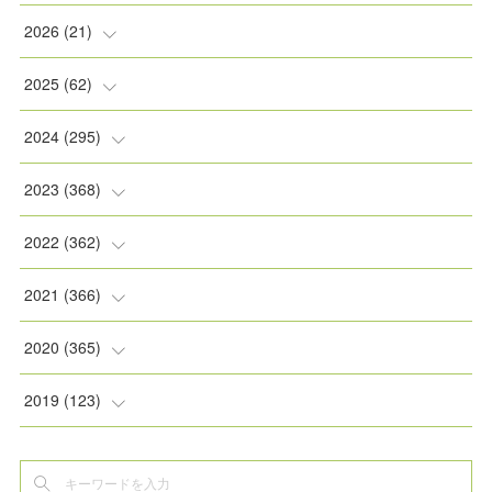
2026
(
21
)
(
2
)
2025
(
62
)
(
2
)
(
8
)
2024
(
295
)
(
2
)
(
5
)
(
8
)
2023
(
368
)
(
5
)
(
9
)
(
11
)
(
31
)
2022
(
362
)
(
3
)
(
1
)
(
11
)
(
30
)
(
30
)
2021
(
366
)
(
7
)
(
1
)
(
22
)
(
31
)
(
30
)
(
31
)
2020
(
365
)
(
5
)
(
31
)
(
30
)
(
30
)
(
30
)
(
31
)
2019
(
123
)
(
1
)
(
31
)
(
31
)
(
30
)
(
32
)
(
30
)
(
32
)
(
6
)
(
30
)