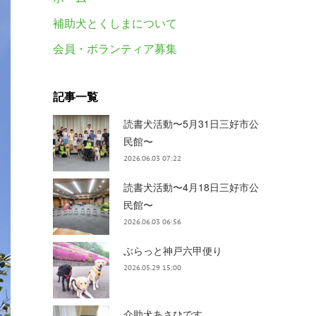
補助犬とくしまについて
会員・ボランティア募集
記事一覧
読書犬活動〜5月31日三好市公
民館〜
2026.06.03 07:22
読書犬活動〜4月18日三好市公
民館〜
2026.06.03 06:56
ぶらっと神戸六甲便り
2026.05.29 15:00
介助犬あさひです。