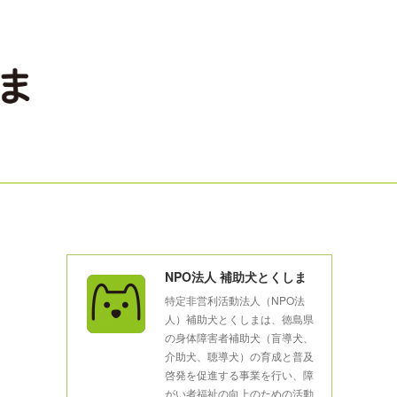
NPO法人 補助犬とくしま
特定非営利活動法人（NPO法
人）補助犬とくしまは、徳島県
の身体障害者補助犬（盲導犬、
介助犬、聴導犬）の育成と普及
啓発を促進する事業を行い、障
がい者福祉の向上のための活動