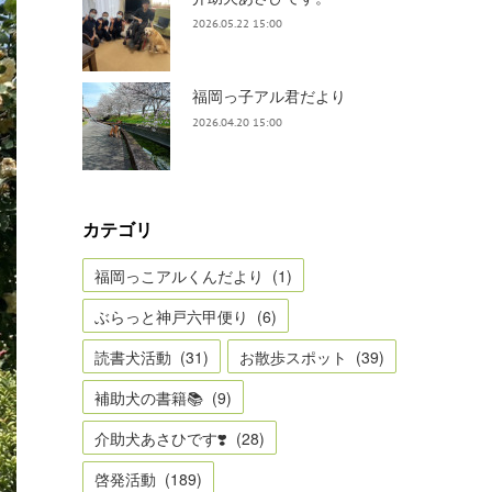
2026.05.22 15:00
福岡っ子アル君だより
2026.04.20 15:00
カテゴリ
福岡っこアルくんだより
(
1
)
ぶらっと神戸六甲便り
(
6
)
読書犬活動
(
31
)
お散歩スポット
(
39
)
補助犬の書籍📚
(
9
)
介助犬あさひです❣️
(
28
)
啓発活動
(
189
)