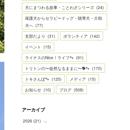
犬にまつわる故事・ことわざシリーズ
(
24
)
保護犬からセラピードッグ・聴導犬・介助
犬へ
(
77
)
支部だより
(
31
)
ボランティア
(
142
)
イベント
(
15
)
ライナスのNice！ライフ🐾
(
91
)
トリトンの〜徒然なるままに〜🐕🐾
(
170
)
トキさんぽ🐾
(
125
)
メディア
(
15
)
お知らせ
(
10
)
ブログ
(
508
)
アーカイブ
2026
(
21
)