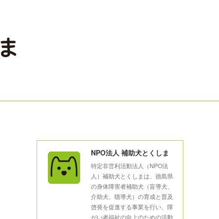
NPO法人 補助犬とくしま
特定非営利活動法人（NPO法
人）補助犬とくしまは、徳島県
の身体障害者補助犬（盲導犬、
介助犬、聴導犬）の育成と普及
啓発を促進する事業を行い、障
がい者福祉の向上のための活動