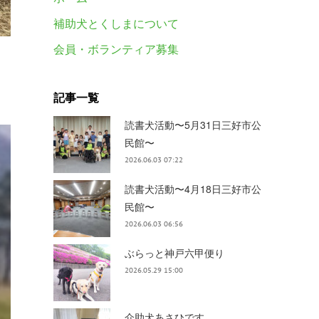
補助犬とくしまについて
会員・ボランティア募集
記事一覧
読書犬活動〜5月31日三好市公
民館〜
2026.06.03 07:22
読書犬活動〜4月18日三好市公
民館〜
2026.06.03 06:56
ぶらっと神戸六甲便り
2026.05.29 15:00
介助犬あさひです。