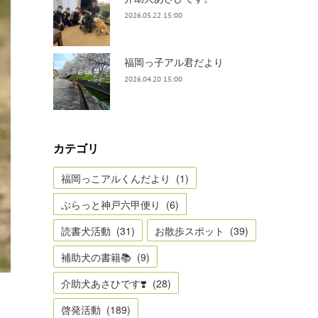
2026.05.22 15:00
福岡っ子アル君だより
2026.04.20 15:00
カテゴリ
福岡っこアルくんだより
(
1
)
ぶらっと神戸六甲便り
(
6
)
読書犬活動
(
31
)
お散歩スポット
(
39
)
補助犬の書籍📚
(
9
)
介助犬あさひです❣️
(
28
)
啓発活動
(
189
)