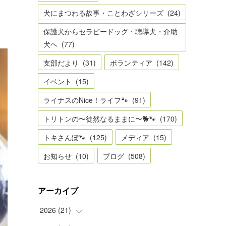
犬にまつわる故事・ことわざシリーズ
(
24
)
保護犬からセラピードッグ・聴導犬・介助
犬へ
(
77
)
支部だより
(
31
)
ボランティア
(
142
)
イベント
(
15
)
ライナスのNice！ライフ🐾
(
91
)
トリトンの〜徒然なるままに〜🐕🐾
(
170
)
トキさんぽ🐾
(
125
)
メディア
(
15
)
お知らせ
(
10
)
ブログ
(
508
)
アーカイブ
2026
(
21
)