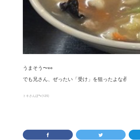
うまそう〜👀
でも兄さん、ぜったい「受け」を狙ったよな✌️
トキさんぽ🐾
(
125
)