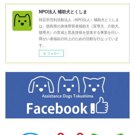
NPO法人 補助犬とくしま
特定非営利活動法人（NPO法人）補助犬とくしま
は、徳島県の身体障害者補助犬（盲導犬、介助犬、
聴導犬）の育成と普及啓発を促進する事業を行い、
障がい者福祉の向上のための活動を行なっていま
す。
フォロー