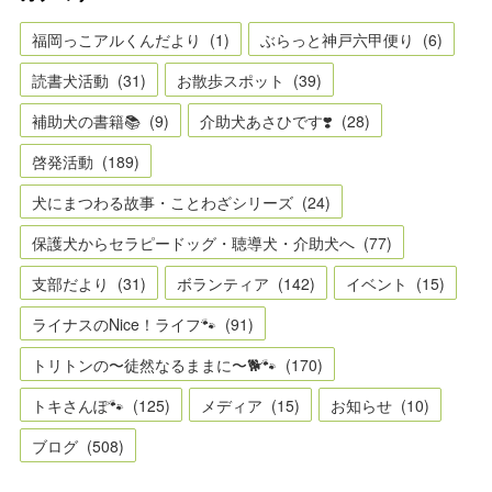
福岡っこアルくんだより
(
1
)
ぶらっと神戸六甲便り
(
6
)
読書犬活動
(
31
)
お散歩スポット
(
39
)
補助犬の書籍📚
(
9
)
介助犬あさひです❣️
(
28
)
啓発活動
(
189
)
犬にまつわる故事・ことわざシリーズ
(
24
)
保護犬からセラピードッグ・聴導犬・介助犬へ
(
77
)
支部だより
(
31
)
ボランティア
(
142
)
イベント
(
15
)
ライナスのNice！ライフ🐾
(
91
)
トリトンの〜徒然なるままに〜🐕🐾
(
170
)
トキさんぽ🐾
(
125
)
メディア
(
15
)
お知らせ
(
10
)
ブログ
(
508
)