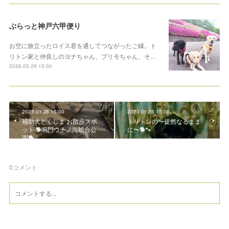
ぶらっと神戸六甲便り
お空に旅立ったロイス君を通してつながったご縁。ト
リトン家と仲良しのヨナちゃん、プリモちゃん、そ…
2026.05.29 15:00
2023.01.28 15:00
2023.01.26 15:00
補助犬とくしま お散歩スポ
トリトンの〜徒然なるまま
ット 🐕鳴門ウチノ海総合公
に〜🐕🐾
園🐕
0
コメント