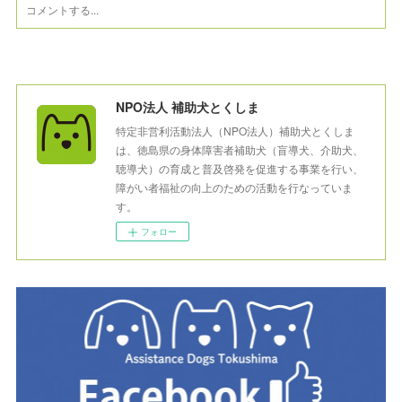
NPO法人 補助犬とくしま
特定非営利活動法人（NPO法人）補助犬とくしま
は、徳島県の身体障害者補助犬（盲導犬、介助犬、
聴導犬）の育成と普及啓発を促進する事業を行い、
障がい者福祉の向上のための活動を行なっていま
す。
フォロー