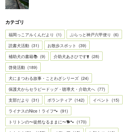
カテゴリ
福岡っこアルくんだより
(
1
)
ぶらっと神戸六甲便り
(
6
)
読書犬活動
(
31
)
お散歩スポット
(
39
)
補助犬の書籍📚
(
9
)
介助犬あさひです❣️
(
28
)
啓発活動
(
189
)
犬にまつわる故事・ことわざシリーズ
(
24
)
保護犬からセラピードッグ・聴導犬・介助犬へ
(
77
)
支部だより
(
31
)
ボランティア
(
142
)
イベント
(
15
)
ライナスのNice！ライフ🐾
(
91
)
トリトンの〜徒然なるままに〜🐕🐾
(
170
)