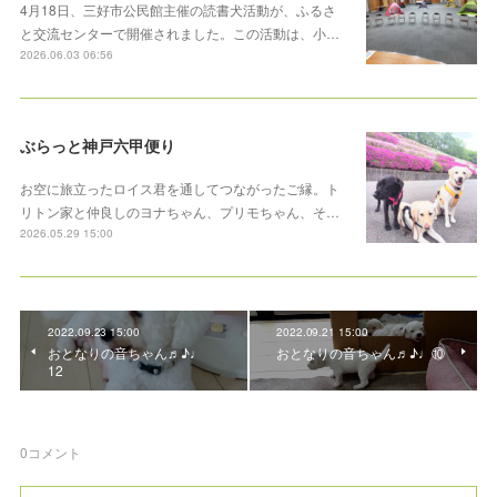
4月18日、三好市公民館主催の読書犬活動が、ふるさ
と交流センターで開催されました。この活動は、小…
2026.06.03 06:56
ぶらっと神戸六甲便り
お空に旅立ったロイス君を通してつながったご縁。ト
リトン家と仲良しのヨナちゃん、プリモちゃん、そ…
2026.05.29 15:00
2022.09.23 15:00
2022.09.21 15:00
おとなりの音ちゃん♬♪♩
おとなりの音ちゃん♬♪♩⑩
12
0
コメント