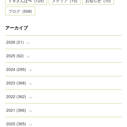
トキさんぽ🐾
(
125
)
メディア
(
15
)
お知らせ
(
10
)
ブログ
(
508
)
アーカイブ
2026
(
21
)
(
2
)
2025
(
62
)
(
2
)
(
8
)
2024
(
295
)
(
2
)
(
5
)
(
8
)
2023
(
368
)
(
5
)
(
9
)
(
11
)
(
31
)
2022
(
362
)
(
3
)
(
1
)
(
11
)
(
30
)
(
30
)
2021
(
366
)
(
7
)
(
1
)
(
22
)
(
31
)
(
30
)
(
31
)
2020
(
365
)