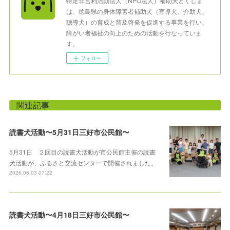
特定非営利活動法人（NPO法人）補助犬とくしま
は、徳島県の身体障害者補助犬（盲導犬、介助犬、
聴導犬）の育成と普及啓発を促進する事業を行い、
障がい者福祉の向上のための活動を行なっていま
す。
フォロー
関連記事
読書犬活動〜5月31日三好市公民館〜
5月31日 ２回目の読書犬活動が市公民館主催の読書
犬活動が、ふるさと交流センターで開催されました。
2026.06.03 07:22
読書犬活動〜4月18日三好市公民館〜