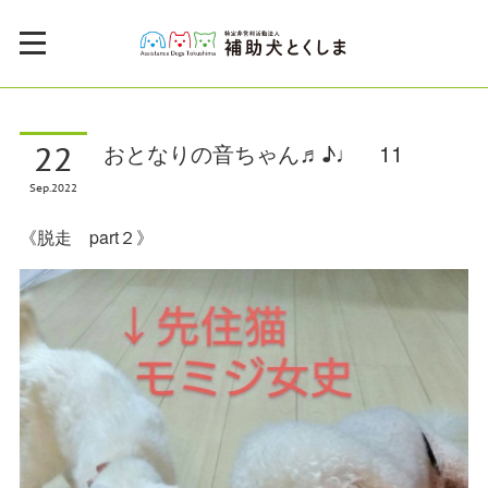
22
おとなりの音ちゃん♬♪♩ 11
Sep
2022
《脱走 part２》