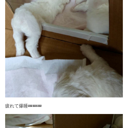
疲れて爆睡💤💤💤