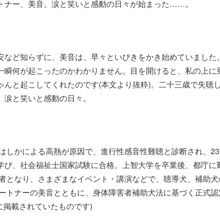
トナー、美音。涙と笑いと感動の日々が始まった……。
安など知らずに、美音は、早々といびきをかき始めていました
一瞬何が起こったのかわかりません。目を開けると、私の上に
んと起こしてくれたのです(本文より抜粋)。二十三歳で失聴
、涙と笑いと感動の日々。
、はしかによる高熱が原因で、進行性感音性難聴と診断され、23
学び、社会福祉士国家試験に合格。上智大学を卒業後、都庁に
用者となり、さまざまなイベント・講演などで、聴導犬、補助犬
パートナーの美音とともに、身体障害者補助犬法に基づく正式認
に掲載されていたものです)