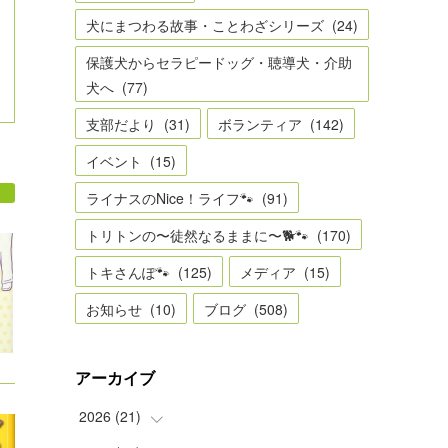
犬にまつわる故事・ことわざシリーズ
(
24
)
保護犬からセラピードッグ・聴導犬・介助
犬へ
(
77
)
支部だより
(
31
)
ボランティア
(
142
)
イベント
(
15
)
ライナスのNice！ライフ🐾
(
91
)
トリトンの〜徒然なるままに〜🐕🐾
(
170
)
トキさんぽ🐾
(
125
)
メディア
(
15
)
お知らせ
(
10
)
ブログ
(
508
)
アーカイブ
2026
(
21
)