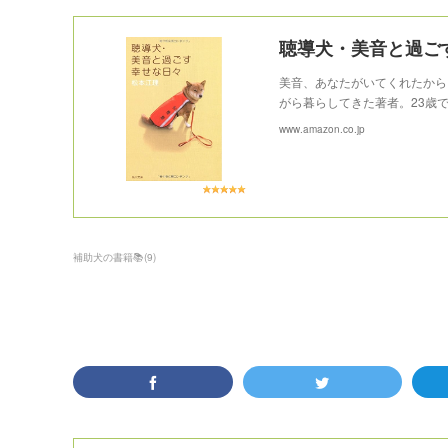
聴導犬・美音と過ごす
美音、あなたがいてくれたから
がら暮らしてきた著者。23歳
www.amazon.co.jp
補助犬の書籍📚
(
9
)