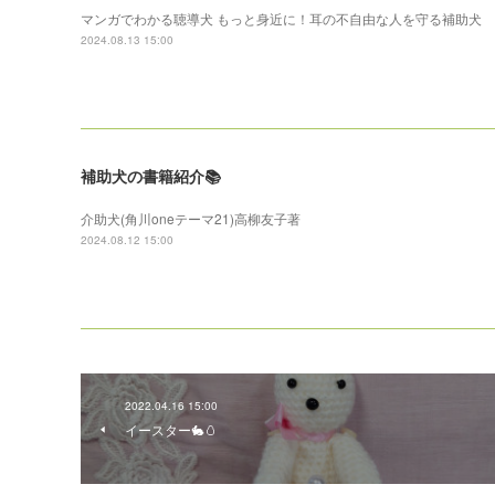
マンガでわかる聴導犬 もっと身近に！耳の不自由な人を守る補助犬
2024.08.13 15:00
補助犬の書籍紹介📚
介助犬(角川oneテーマ21)高柳友子著
2024.08.12 15:00
2022.04.16 15:00
イースター🐇🥚