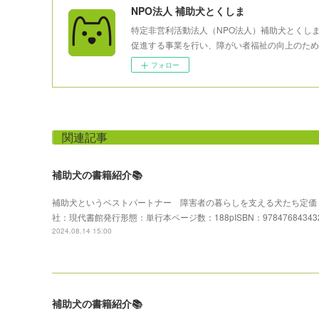
NPO法人 補助犬とくしま
特定非営利活動法人（NPO法人）補助犬とくし
促進する事業を行い、障がい者福祉の向上のため
フォロー
関連記事
補助犬の書籍紹介📚
補助犬というベストパートナー 障害者の暮らしを支える犬たち定価：1
社：現代書館発行形態：単行本ページ数：188pISBN：97847684343
2024.08.14 15:00
補助犬の書籍紹介📚