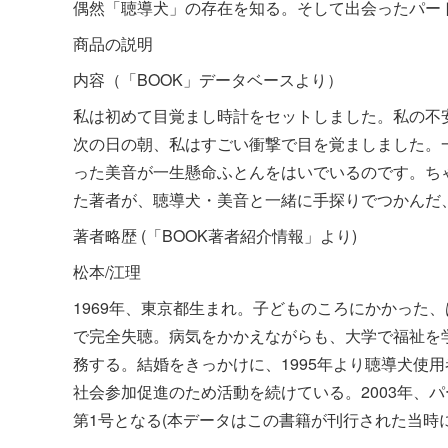
偶然「聴導犬」の存在を知る。そして出会ったパー
商品の説明
内容（「BOOK」データベースより）
私は初めて目覚まし時計をセットしました。私の不
次の日の朝、私はすごい衝撃で目を覚ましました。
った美音が一生懸命ふとんをはいでいるのです。ちゃ
た著者が、聴導犬・美音と一緒に手探りでつかんだ
著者略歴 (「BOOK著者紹介情報」より)
松本/江理
1969年、東京都生まれ。子どものころにかかった
で完全失聴。病気をかかえながらも、大学で福祉を
務する。結婚をきっかけに、1995年より聴導犬使
社会参加促進のため活動を続けている。2003年、
第1号となる(本データはこの書籍が刊行された当時