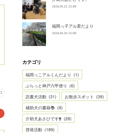
2026.05.22 15:00
福岡っ子アル君だより
2026.04.20 15:00
カテゴリ
福岡っこアルくんだより
(
1
)
ぶらっと神戸六甲便り
(
6
)
読書犬活動
(
31
)
お散歩スポット
(
39
)
補助犬の書籍📚
(
9
)
介助犬あさひです❣️
(
28
)
啓発活動
(
189
)