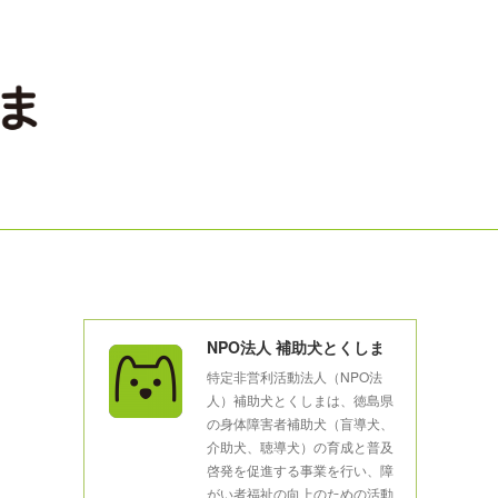
NPO法人 補助犬とくしま
特定非営利活動法人（NPO法
人）補助犬とくしまは、徳島県
の身体障害者補助犬（盲導犬、
介助犬、聴導犬）の育成と普及
啓発を促進する事業を行い、障
がい者福祉の向上のための活動