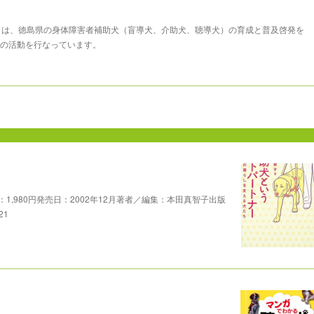
まは、徳島県の身体障害者補助犬（盲導犬、介助犬、聴導犬）の育成と普及啓発を
の活動を行なっています。
,980円発売日：2002年12月著者／編集：本田真智子出版
21