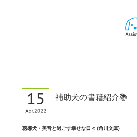
15
補助犬の書籍紹介📚
Apr
2022
聴導犬・美音と過ごす幸せな日々 (角川文庫)