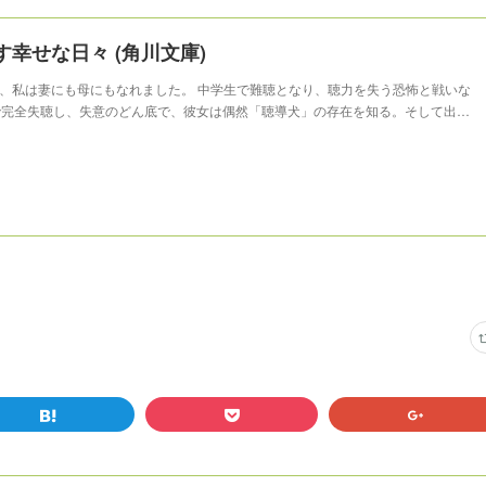
幸せな日々 (角川文庫)
、私は妻にも母にもなれました。 中学生で難聴となり、聴力を失う恐怖と戦いな
で完全失聴し、失意のどん底で、彼女は偶然「聴導犬」の存在を知る。そして出…