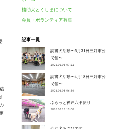
補助犬とくしまについて
会員・ボランティア募集
。
記事一覧
乗
し
読書犬活動〜5月31日三好市公
民館〜
2026.06.03 07:22
読書犬活動〜4月18日三好市公
民館〜
歳
2026.06.03 06:56
勤
ぶらっと神戸六甲便り
の
2026.05.29 15:00
定
介助犬あさひです。