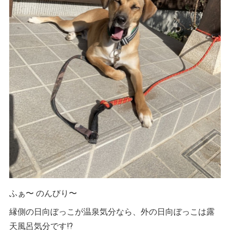
ふぁ〜 のんびり〜
縁側の日向ぼっこが温泉気分なら、外の日向ぼっこは露
天風呂気分です⁉️