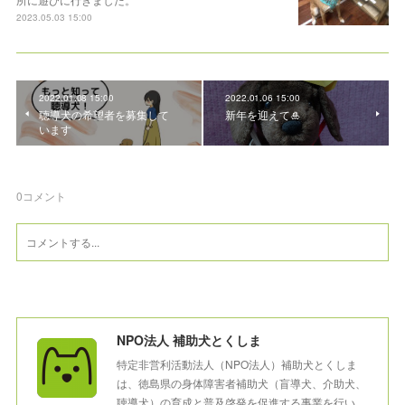
2023.05.03 15:00
2022.01.08 15:00
2022.01.06 15:00
聴導犬の希望者を募集して
新年を迎えて🎍
います
0
コメント
NPO法人 補助犬とくしま
特定非営利活動法人（NPO法人）補助犬とくしま
は、徳島県の身体障害者補助犬（盲導犬、介助犬、
聴導犬）の育成と普及啓発を促進する事業を行い、