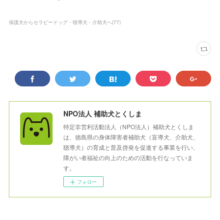
保護犬からセラピードッグ・聴導犬・介助犬へ
(
77
)
NPO法人 補助犬とくしま
特定非営利活動法人（NPO法人）補助犬とくしま
は、徳島県の身体障害者補助犬（盲導犬、介助犬、
聴導犬）の育成と普及啓発を促進する事業を行い、
障がい者福祉の向上のための活動を行なっていま
す。
フォロー