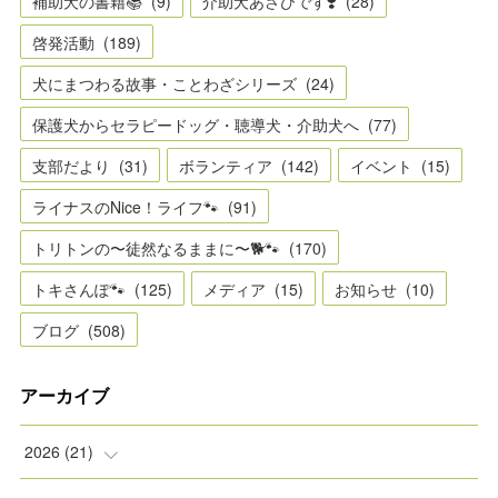
補助犬の書籍📚
(
9
)
介助犬あさひです❣️
(
28
)
啓発活動
(
189
)
犬にまつわる故事・ことわざシリーズ
(
24
)
保護犬からセラピードッグ・聴導犬・介助犬へ
(
77
)
支部だより
(
31
)
ボランティア
(
142
)
イベント
(
15
)
ライナスのNice！ライフ🐾
(
91
)
トリトンの〜徒然なるままに〜🐕🐾
(
170
)
トキさんぽ🐾
(
125
)
メディア
(
15
)
お知らせ
(
10
)
ブログ
(
508
)
アーカイブ
2026
(
21
)