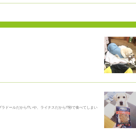
ラドールだから⁉️いや、ライナスだから⁉️秒で食べてしまい