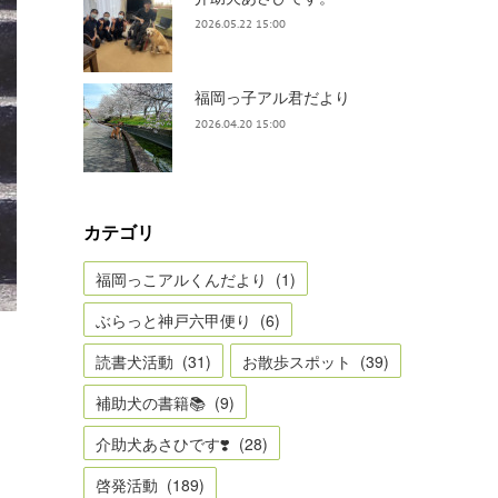
2026.05.22 15:00
福岡っ子アル君だより
2026.04.20 15:00
カテゴリ
福岡っこアルくんだより
(
1
)
ぶらっと神戸六甲便り
(
6
)
読書犬活動
(
31
)
お散歩スポット
(
39
)
補助犬の書籍📚
(
9
)
介助犬あさひです❣️
(
28
)
啓発活動
(
189
)