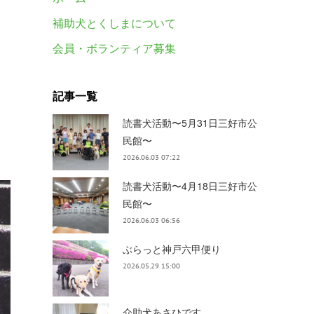
補助犬とくしまについて
会員・ボランティア募集
記事一覧
読書犬活動〜5月31日三好市公
民館〜
2026.06.03 07:22
読書犬活動〜4月18日三好市公
民館〜
2026.06.03 06:56
ぶらっと神戸六甲便り
2026.05.29 15:00
介助犬あさひです。