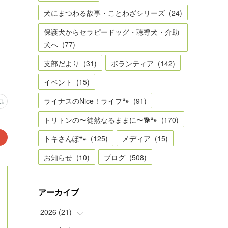
犬にまつわる故事・ことわざシリーズ
(
24
)
保護犬からセラピードッグ・聴導犬・介助
犬へ
(
77
)
支部だより
(
31
)
ボランティア
(
142
)
イベント
(
15
)
ライナスのNice！ライフ🐾
(
91
)
トリトンの〜徒然なるままに〜🐕🐾
(
170
)
トキさんぽ🐾
(
125
)
メディア
(
15
)
お知らせ
(
10
)
ブログ
(
508
)
アーカイブ
2026
(
21
)