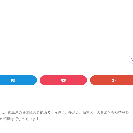
まは、徳島県の身体障害者補助犬（盲導犬、介助犬、聴導犬）の育成と普及啓発を
の活動を行なっています。