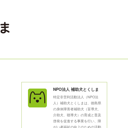
NPO法人 補助犬とくしま
特定非営利活動法人（NPO法
人）補助犬とくしまは、徳島県
の身体障害者補助犬（盲導犬、
介助犬、聴導犬）の育成と普及
啓発を促進する事業を行い、障
がい者福祉の向上のための活動