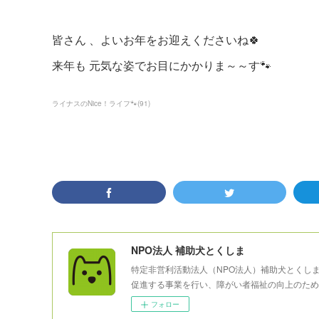
皆さん 、よいお年をお迎えくださいね🍀
来年も 元気な姿でお目にかかりま～～す🐾
ライナスのNice！ライフ🐾
(
91
)
NPO法人 補助犬とくしま
特定非営利活動法人（NPO法人）補助犬とくし
促進する事業を行い、障がい者福祉の向上のため
フォロー