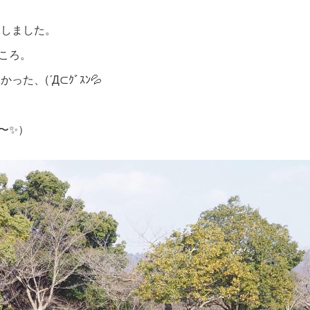
けしました。
ころ。
、(´Д⊂ｸﾞｽﾝ💦
〜✨）