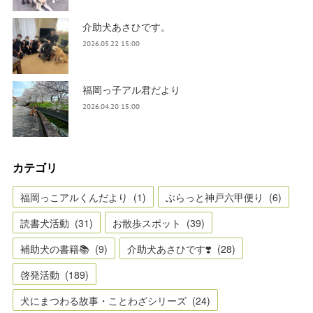
介助犬あさひです。
2026.05.22 15:00
福岡っ子アル君だより
2026.04.20 15:00
カテゴリ
福岡っこアルくんだより
(
1
)
ぶらっと神戸六甲便り
(
6
)
読書犬活動
(
31
)
お散歩スポット
(
39
)
補助犬の書籍📚
(
9
)
介助犬あさひです❣️
(
28
)
啓発活動
(
189
)
犬にまつわる故事・ことわざシリーズ
(
24
)