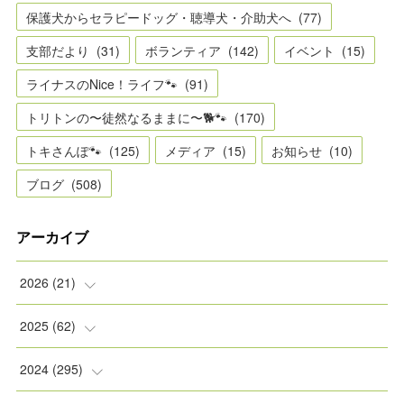
保護犬からセラピードッグ・聴導犬・介助犬へ
(
77
)
支部だより
(
31
)
ボランティア
(
142
)
イベント
(
15
)
ライナスのNice！ライフ🐾
(
91
)
トリトンの〜徒然なるままに〜🐕🐾
(
170
)
トキさんぽ🐾
(
125
)
メディア
(
15
)
お知らせ
(
10
)
ブログ
(
508
)
アーカイブ
2026
(
21
)
(
2
)
2025
(
62
)
(
2
)
(
8
)
2024
(
295
)