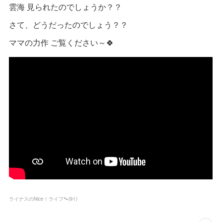
雲海 見られたのでしょうか？？
さて、どうだったのでしょう？？
ママの力作 ご覧ください～🍀
ライナスのNice！ライフ🐾
(
91
)