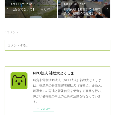
2021.11.03 15:00
2021.11.01 15:00
【あるでないで】･･･ぅん??
那賀高校【避難所で活用で
きる「補助犬の避難シェル
ター」作り①
0
コメント
NPO法人 補助犬とくしま
特定非営利活動法人（NPO法人）補助犬とくしま
は、徳島県の身体障害者補助犬（盲導犬、介助犬、
聴導犬）の育成と普及啓発を促進する事業を行い、
障がい者福祉の向上のための活動を行なっていま
す。
フォロー