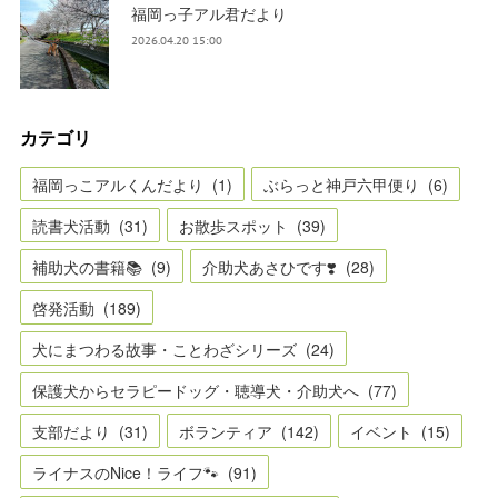
福岡っ子アル君だより
2026.04.20 15:00
カテゴリ
福岡っこアルくんだより
(
1
)
ぶらっと神戸六甲便り
(
6
)
読書犬活動
(
31
)
お散歩スポット
(
39
)
補助犬の書籍📚
(
9
)
介助犬あさひです❣️
(
28
)
啓発活動
(
189
)
犬にまつわる故事・ことわざシリーズ
(
24
)
保護犬からセラピードッグ・聴導犬・介助犬へ
(
77
)
支部だより
(
31
)
ボランティア
(
142
)
イベント
(
15
)
ライナスのNice！ライフ🐾
(
91
)