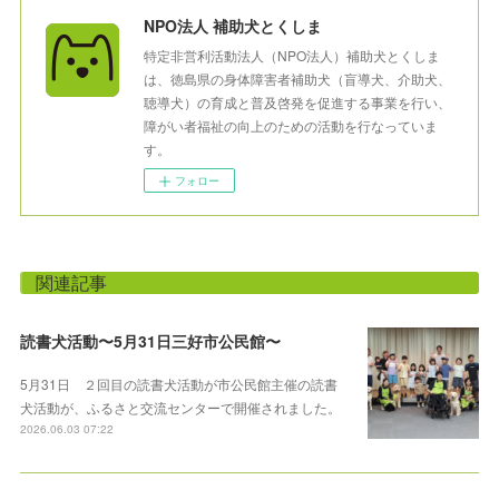
NPO法人 補助犬とくしま
特定非営利活動法人（NPO法人）補助犬とくしま
は、徳島県の身体障害者補助犬（盲導犬、介助犬、
聴導犬）の育成と普及啓発を促進する事業を行い、
障がい者福祉の向上のための活動を行なっていま
す。
フォロー
関連記事
読書犬活動〜5月31日三好市公民館〜
5月31日 ２回目の読書犬活動が市公民館主催の読書
犬活動が、ふるさと交流センターで開催されました。
2026.06.03 07:22