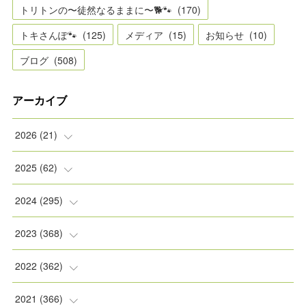
トリトンの〜徒然なるままに〜🐕🐾
(
170
)
トキさんぽ🐾
(
125
)
メディア
(
15
)
お知らせ
(
10
)
ブログ
(
508
)
アーカイブ
2026
(
21
)
(
2
)
2025
(
62
)
(
2
)
(
8
)
2024
(
295
)
(
2
)
(
5
)
(
8
)
2023
(
368
)
(
5
)
(
9
)
(
11
)
(
31
)
2022
(
362
)
(
3
)
(
1
)
(
11
)
(
30
)
(
30
)
2021
(
366
)