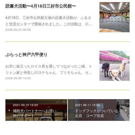
読書犬活動〜4月18日三好市公民館〜
4月18日、三好市公民館主催の読書犬活動が、ふるさ
と交流センターで開催されました。この活動は、小…
2026.06.03 06:56
ぶらっと神戸六甲便り
お空に旅立ったロイス君を通してつながったご縁。ト
リトン家と仲良しのヨナちゃん、プリモちゃん、そ…
2026.05.29 15:00
2021.09.13 15:00
2021.09.11 15:00
補助犬パートナーへお買い
ドッグフックがついている
物のサポート
お店 コープ住吉