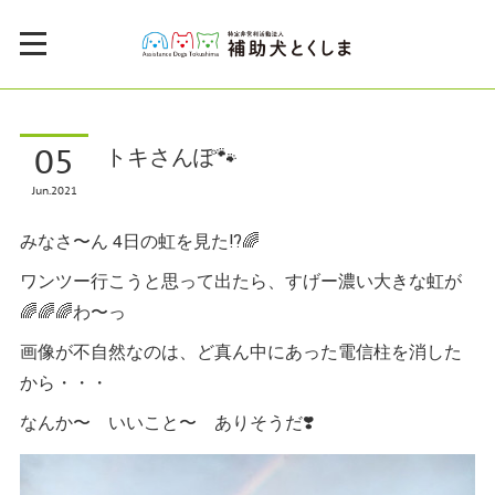
05
トキさんぽ🐾
Jun
2021
みなさ〜ん 4日の虹を見た⁉️🌈
ワンツー行こうと思って出たら、すげー濃い大きな虹が
🌈🌈🌈わ〜っ
画像が不自然なのは、ど真ん中にあった電信柱を消した
から・・・
なんか〜 いいこと〜 ありそうだ❣️