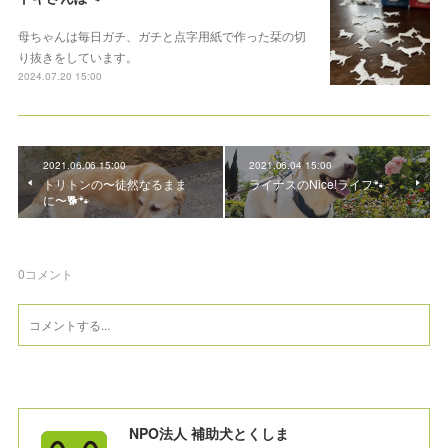
母ちゃんは毎日ガチ、ガチと点字用紙で作った栞の切
り抜きをしています。
2024.07.20 15:00
2021.06.06 15:00
2021.06.04 15:00
トリトンの〜徒然なるまま
ライナスのNice!ライフ🐾
に〜🐕🐾
0
コメント
NPO法人 補助犬とくしま