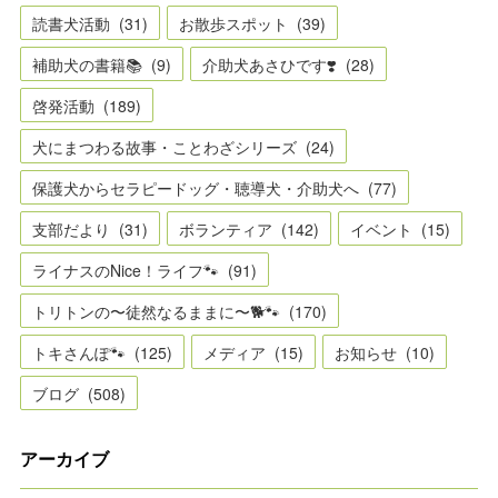
読書犬活動
(
31
)
お散歩スポット
(
39
)
補助犬の書籍📚
(
9
)
介助犬あさひです❣️
(
28
)
啓発活動
(
189
)
犬にまつわる故事・ことわざシリーズ
(
24
)
保護犬からセラピードッグ・聴導犬・介助犬へ
(
77
)
支部だより
(
31
)
ボランティア
(
142
)
イベント
(
15
)
ライナスのNice！ライフ🐾
(
91
)
トリトンの〜徒然なるままに〜🐕🐾
(
170
)
トキさんぽ🐾
(
125
)
メディア
(
15
)
お知らせ
(
10
)
ブログ
(
508
)
アーカイブ