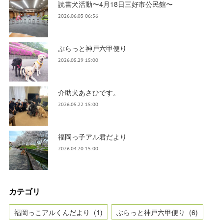
読書犬活動〜4月18日三好市公民館〜
2026.06.03 06:56
ぶらっと神戸六甲便り
2026.05.29 15:00
介助犬あさひです。
2026.05.22 15:00
福岡っ子アル君だより
2026.04.20 15:00
カテゴリ
福岡っこアルくんだより
(
1
)
ぶらっと神戸六甲便り
(
6
)