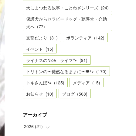
犬にまつわる故事・ことわざシリーズ
(
24
)
保護犬からセラピードッグ・聴導犬・介助
犬へ
(
77
)
支部だより
(
31
)
ボランティア
(
142
)
イベント
(
15
)
ライナスのNice！ライフ🐾
(
91
)
トリトンの〜徒然なるままに〜🐕🐾
(
170
)
トキさんぽ🐾
(
125
)
メディア
(
15
)
お知らせ
(
10
)
ブログ
(
508
)
アーカイブ
2026
(
21
)