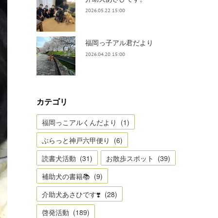
2026.05.22 15:00
福岡っ子アル君だより
2026.04.20 15:00
カテゴリ
福岡っこアルくんだより
(
1
)
ぶらっと神戸六甲便り
(
6
)
読書犬活動
(
31
)
お散歩スポット
(
39
)
補助犬の書籍📚
(
9
)
介助犬あさひです❣️
(
28
)
啓発活動
(
189
)