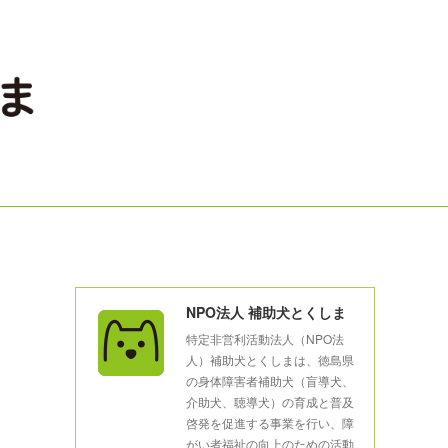
NPO法人 補助犬とくしま
特定非営利活動法人（NPO法
人）補助犬とくしまは、徳島県
の身体障害者補助犬（盲導犬、
介助犬、聴導犬）の育成と普及
啓発を促進する事業を行い、障
がい者福祉の向上のための活動