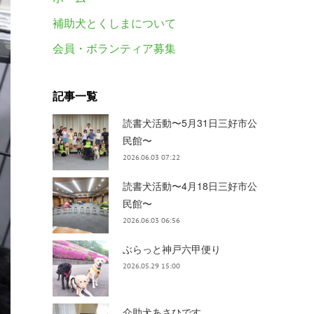
補助犬とくしまについて
会員・ボランティア募集
記事一覧
読書犬活動〜5月31日三好市公
民館〜
2026.06.03 07:22
読書犬活動〜4月18日三好市公
民館〜
2026.06.03 06:56
ぶらっと神戸六甲便り
2026.05.29 15:00
介助犬あさひです。