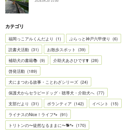
2026.04.20 15:00
カテゴリ
福岡っこアルくんだより
(
1
)
ぶらっと神戸六甲便り
(
6
)
読書犬活動
(
31
)
お散歩スポット
(
39
)
補助犬の書籍📚
(
9
)
介助犬あさひです❣️
(
28
)
啓発活動
(
189
)
犬にまつわる故事・ことわざシリーズ
(
24
)
保護犬からセラピードッグ・聴導犬・介助犬へ
(
77
)
支部だより
(
31
)
ボランティア
(
142
)
イベント
(
15
)
ライナスのNice！ライフ🐾
(
91
)
トリトンの〜徒然なるままに〜🐕🐾
(
170
)