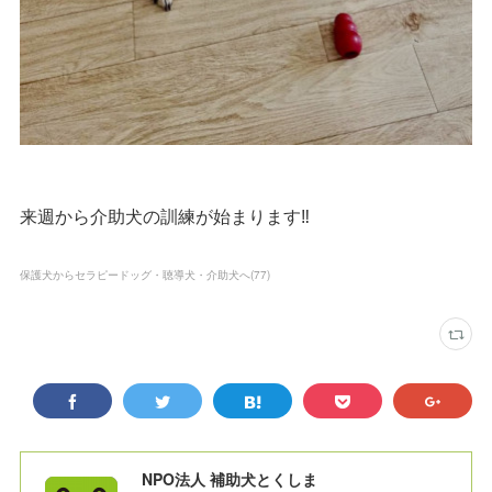
来週から介助犬の訓練が始まります‼︎
保護犬からセラピードッグ・聴導犬・介助犬へ
(
77
)
NPO法人 補助犬とくしま