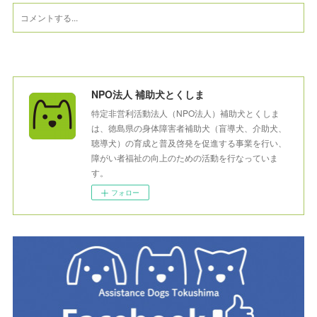
NPO法人 補助犬とくしま
特定非営利活動法人（NPO法人）補助犬とくしま
は、徳島県の身体障害者補助犬（盲導犬、介助犬、
聴導犬）の育成と普及啓発を促進する事業を行い、
障がい者福祉の向上のための活動を行なっていま
す。
フォロー