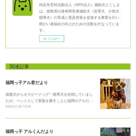
特定非営利活動法人（NPO法人）補助犬とくしま
は、徳島県の身体障害者補助犬（盲導犬、介助犬、
聴導犬）の育成と普及啓発を促進する事業を行い、
障がい者福祉の向上のための活動を行なっていま
す。
フォロー
関連記事
福岡っ子アル君だより
保護犬からセラピードッグ・聴導犬を目指していまし
たが、ペットとして家族を癒すことに福岡のアルだ…
2024.01.02 15:00
福岡っ子 アルくんだより