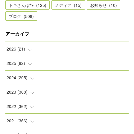
トキさんぽ🐾
(
125
)
メディア
(
15
)
お知らせ
(
10
)
ブログ
(
508
)
アーカイブ
2026
(
21
)
(
2
)
2025
(
62
)
(
2
)
(
8
)
2024
(
295
)
(
2
)
(
5
)
(
8
)
2023
(
368
)
(
5
)
(
9
)
(
11
)
(
31
)
2022
(
362
)
(
3
)
(
1
)
(
11
)
(
30
)
(
30
)
2021
(
366
)
(
7
)
(
1
)
(
22
)
(
31
)
(
30
)