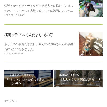
保護犬からセラピードッグ・聴導犬を目指していまし
たが、ペットとして家族を癒すことに福岡のアルだ…
2023.09.17 15:00
福岡っ子 アルくんだより その②
もう一つの話題だよ先日、真ん中のお姉ちゃんの事務
所に遊びに行きました。
2023.05.03 15:00
2021.01.16 15:00
2021.01.14 15:00
トリトンの〜徒然なるまま
補助犬とくしま 阿南支部だ
に〜🐕🐾
より
0
コメント