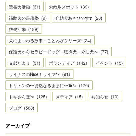
読書犬活動
(
31
)
お散歩スポット
(
39
)
補助犬の書籍📚
(
9
)
介助犬あさひです❣️
(
28
)
啓発活動
(
189
)
犬にまつわる故事・ことわざシリーズ
(
24
)
保護犬からセラピードッグ・聴導犬・介助犬へ
(
77
)
支部だより
(
31
)
ボランティア
(
142
)
イベント
(
15
)
ライナスのNice！ライフ🐾
(
91
)
トリトンの〜徒然なるままに〜🐕🐾
(
170
)
トキさんぽ🐾
(
125
)
メディア
(
15
)
お知らせ
(
10
)
ブログ
(
508
)
アーカイブ