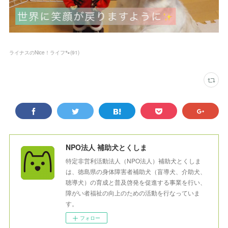
ライナスのNice！ライフ🐾
(
91
)
NPO法人 補助犬とくしま
特定非営利活動法人（NPO法人）補助犬とくしま
は、徳島県の身体障害者補助犬（盲導犬、介助犬、
聴導犬）の育成と普及啓発を促進する事業を行い、
障がい者福祉の向上のための活動を行なっていま
す。
フォロー