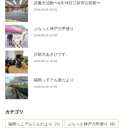
読書犬活動〜4月18日三好市公民館〜
2026.06.03 06:56
ぶらっと神戸六甲便り
2026.05.29 15:00
介助犬あさひです。
2026.05.22 15:00
福岡っ子アル君だより
2026.04.20 15:00
カテゴリ
福岡っこアルくんだより
(
1
)
ぶらっと神戸六甲便り
(
6
)