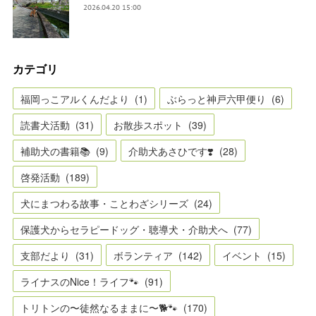
2026.04.20 15:00
カテゴリ
福岡っこアルくんだより
(
1
)
ぶらっと神戸六甲便り
(
6
)
読書犬活動
(
31
)
お散歩スポット
(
39
)
補助犬の書籍📚
(
9
)
介助犬あさひです❣️
(
28
)
啓発活動
(
189
)
犬にまつわる故事・ことわざシリーズ
(
24
)
保護犬からセラピードッグ・聴導犬・介助犬へ
(
77
)
支部だより
(
31
)
ボランティア
(
142
)
イベント
(
15
)
ライナスのNice！ライフ🐾
(
91
)
トリトンの〜徒然なるままに〜🐕🐾
(
170
)