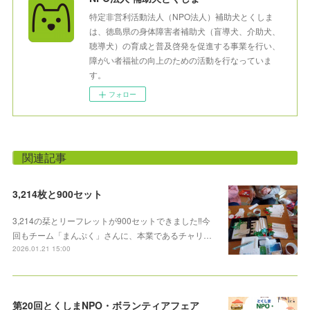
特定非営利活動法人（NPO法人）補助犬とくしま
は、徳島県の身体障害者補助犬（盲導犬、介助犬、
聴導犬）の育成と普及啓発を促進する事業を行い、
障がい者福祉の向上のための活動を行なっていま
す。
フォロー
関連記事
3,214枚と900セット
3,214の栞とリーフレットが900セットできました‼️今
回もチーム「まんぷく」さんに、本業であるチャリ…
2026.01.21 15:00
第20回とくしまNPO・ボランティアフェア