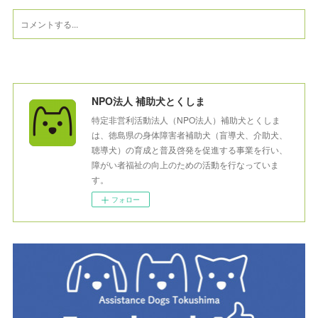
NPO法人 補助犬とくしま
特定非営利活動法人（NPO法人）補助犬とくしま
は、徳島県の身体障害者補助犬（盲導犬、介助犬、
聴導犬）の育成と普及啓発を促進する事業を行い、
障がい者福祉の向上のための活動を行なっていま
す。
フォロー