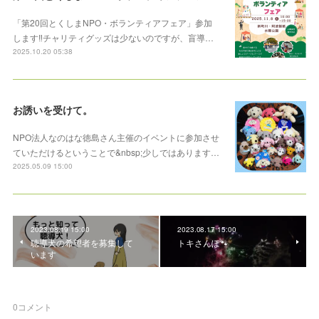
「第20回とくしまNPO・ボランティアフェア」参加
します‼️チャリティグッズは少ないのですが、盲導…
2025.10.20 05:38
お誘いを受けて。
NPO法人なのはな徳島さん主催のイベントに参加させ
ていただけるということで&nbsp;少しではあります…
2025.05.09 15:00
2023.08.19 15:00
2023.08.17 15:00
聴導犬の希望者を募集して
トキさんぽ🐾
います
0
コメント