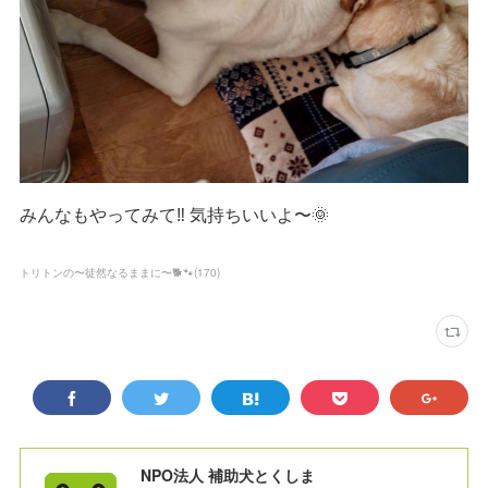
みんなもやってみて‼️ 気持ちいいよ〜🌞
トリトンの〜徒然なるままに〜🐕🐾
(
170
)
NPO法人 補助犬とくしま