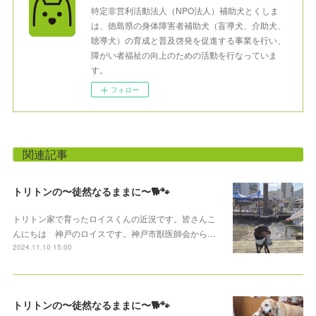
特定非営利活動法人（NPO法人）補助犬とくしま
は、徳島県の身体障害者補助犬（盲導犬、介助犬、
聴導犬）の育成と普及啓発を促進する事業を行い、
障がい者福祉の向上のための活動を行なっていま
す。
フォロー
関連記事
トリトンの〜徒然なるままに〜🐕🐾
トリトン家で育ったロイスくんの近況です。皆さんこ
んにちは 神戸のロイスです。神戸市獣医師会から…
2024.11.10 15:00
トリトンの〜徒然なるままに〜🐕🐾