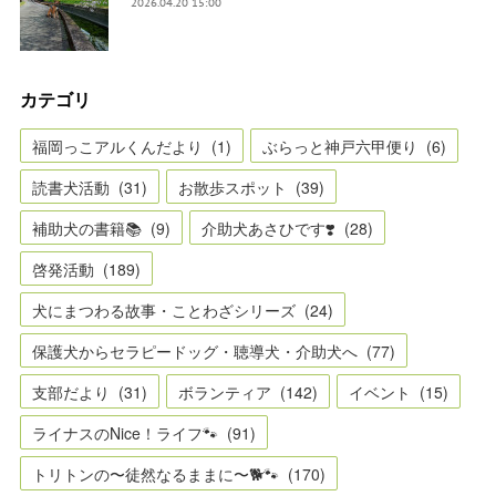
2026.04.20 15:00
カテゴリ
福岡っこアルくんだより
(
1
)
ぶらっと神戸六甲便り
(
6
)
読書犬活動
(
31
)
お散歩スポット
(
39
)
補助犬の書籍📚
(
9
)
介助犬あさひです❣️
(
28
)
啓発活動
(
189
)
犬にまつわる故事・ことわざシリーズ
(
24
)
保護犬からセラピードッグ・聴導犬・介助犬へ
(
77
)
支部だより
(
31
)
ボランティア
(
142
)
イベント
(
15
)
ライナスのNice！ライフ🐾
(
91
)
トリトンの〜徒然なるままに〜🐕🐾
(
170
)