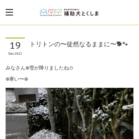
19
トリトンの〜徒然なるままに〜🐕🐾
Dec
2022
みなさん❄️雪が降りましたね⛄️
❄️寒い〜❄️