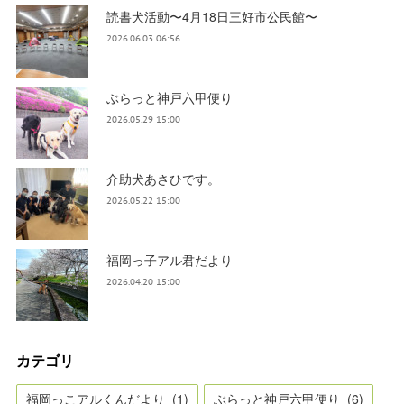
読書犬活動〜4月18日三好市公民館〜
2026.06.03 06:56
ぶらっと神戸六甲便り
2026.05.29 15:00
介助犬あさひです。
2026.05.22 15:00
福岡っ子アル君だより
2026.04.20 15:00
カテゴリ
福岡っこアルくんだより
(
1
)
ぶらっと神戸六甲便り
(
6
)