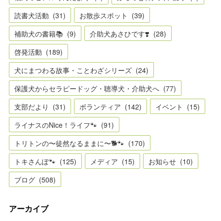
読書犬活動
(
31
)
お散歩スポット
(
39
)
補助犬の書籍📚
(
9
)
介助犬あさひです❣️
(
28
)
啓発活動
(
189
)
犬にまつわる故事・ことわざシリーズ
(
24
)
保護犬からセラピードッグ・聴導犬・介助犬へ
(
77
)
支部だより
(
31
)
ボランティア
(
142
)
イベント
(
15
)
ライナスのNice！ライフ🐾
(
91
)
トリトンの〜徒然なるままに〜🐕🐾
(
170
)
トキさんぽ🐾
(
125
)
メディア
(
15
)
お知らせ
(
10
)
ブログ
(
508
)
アーカイブ