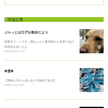
関連記事
ぶらっとお江戸お散歩だより
盲導犬ウィンです。鶴ちゃんと東京駅から皇居〜丸の
内周辺を歩いたよ。
2026.03.29 15:00
❆雪❆
【雪❆は 天から送られた手紙✉である】
2026.01.24 15:00