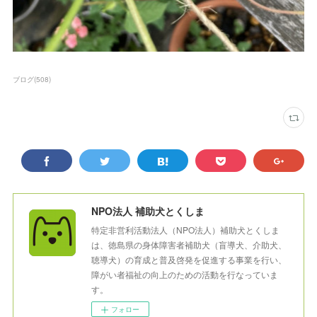
ブログ
(
508
)
NPO法人 補助犬とくしま
特定非営利活動法人（NPO法人）補助犬とくしま
は、徳島県の身体障害者補助犬（盲導犬、介助犬、
聴導犬）の育成と普及啓発を促進する事業を行い、
障がい者福祉の向上のための活動を行なっていま
す。
フォロー