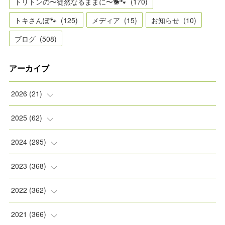
トリトンの〜徒然なるままに〜🐕🐾
(
170
)
トキさんぽ🐾
(
125
)
メディア
(
15
)
お知らせ
(
10
)
ブログ
(
508
)
アーカイブ
2026
(
21
)
(
2
)
2025
(
62
)
(
2
)
(
8
)
2024
(
295
)
(
2
)
(
5
)
(
8
)
2023
(
368
)
(
5
)
(
9
)
(
11
)
(
31
)
2022
(
362
)
(
3
)
(
1
)
(
11
)
(
30
)
(
30
)
2021
(
366
)