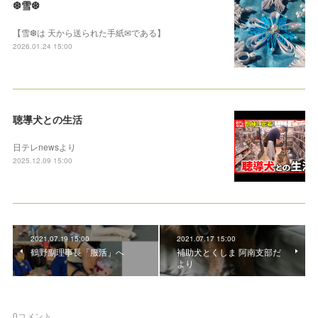
❆雪❆
【雪❆は 天から送られた手紙✉である】
2026.01.24 15:00
聴導犬との生活
日テレnewsより
2025.12.09 15:00
2021.07.19 15:00
2021.07.17 15:00
鶴野副理事長「服活」へ
補助犬とくしま 阿南支部だ
より
0
コメント