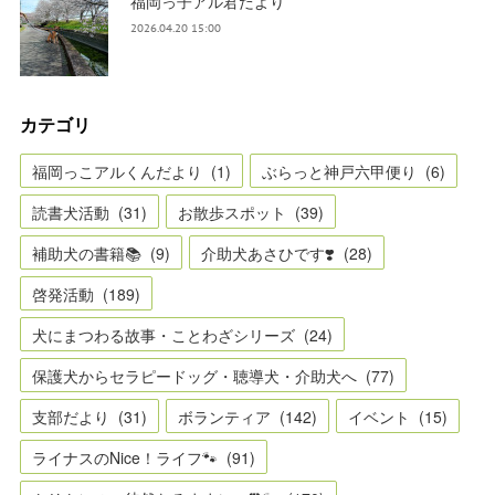
福岡っ子アル君だより
2026.04.20 15:00
カテゴリ
福岡っこアルくんだより
(
1
)
ぶらっと神戸六甲便り
(
6
)
読書犬活動
(
31
)
お散歩スポット
(
39
)
補助犬の書籍📚
(
9
)
介助犬あさひです❣️
(
28
)
啓発活動
(
189
)
犬にまつわる故事・ことわざシリーズ
(
24
)
保護犬からセラピードッグ・聴導犬・介助犬へ
(
77
)
支部だより
(
31
)
ボランティア
(
142
)
イベント
(
15
)
ライナスのNice！ライフ🐾
(
91
)