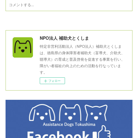
NPO法人 補助犬とくしま
特定非営利活動法人（NPO法人）補助犬とくしま
は、徳島県の身体障害者補助犬（盲導犬、介助犬、
聴導犬）の育成と普及啓発を促進する事業を行い、
障がい者福祉の向上のための活動を行なっていま
す。
フォロー