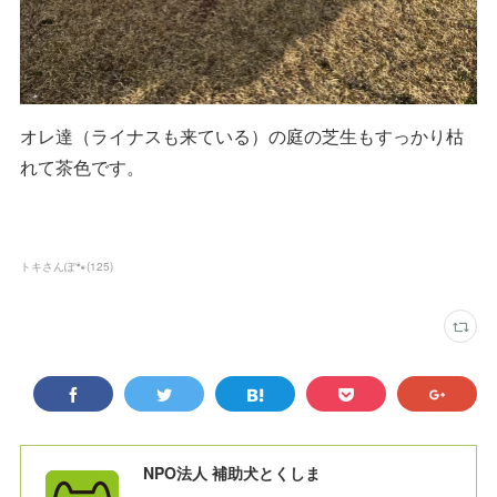
オレ達（ライナスも来ている）の庭の芝生もすっかり枯
れて茶色です。
トキさんぽ🐾
(
125
)
NPO法人 補助犬とくしま