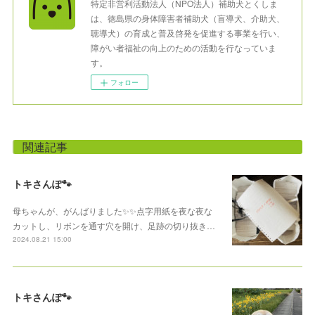
特定非営利活動法人（NPO法人）補助犬とくしま
は、徳島県の身体障害者補助犬（盲導犬、介助犬、
聴導犬）の育成と普及啓発を促進する事業を行い、
障がい者福祉の向上のための活動を行なっていま
す。
フォロー
関連記事
トキさんぽ🐾
母ちゃんが、がんばりました✨✨点字用紙を夜な夜な
カットし、リボンを通す穴を開け、足跡の切り抜き…
2024.08.21 15:00
トキさんぽ🐾