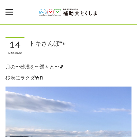
14
トキさんぽ🐾
Dec
2020
月の〜砂漠を〜遥々と〜🎵
砂漠にラクダ🐪⁉️