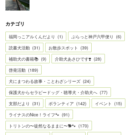
カテゴリ
福岡っこアルくんだより
(
1
)
ぶらっと神戸六甲便り
(
6
)
読書犬活動
(
31
)
お散歩スポット
(
39
)
補助犬の書籍📚
(
9
)
介助犬あさひです❣️
(
28
)
啓発活動
(
189
)
犬にまつわる故事・ことわざシリーズ
(
24
)
保護犬からセラピードッグ・聴導犬・介助犬へ
(
77
)
支部だより
(
31
)
ボランティア
(
142
)
イベント
(
15
)
ライナスのNice！ライフ🐾
(
91
)
トリトンの〜徒然なるままに〜🐕🐾
(
170
)