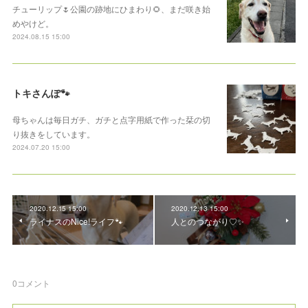
チューリップ🌷公園の跡地にひまわり🌻、まだ咲き始
めやけど。
2024.08.15 15:00
トキさんぽ🐾
母ちゃんは毎日ガチ、ガチと点字用紙で作った栞の切
り抜きをしています。
2024.07.20 15:00
2020.12.15 15:00
2020.12.13 15:00
ライナスのNice!ライフ🐾
人とのつながり♡✨
0
コメント